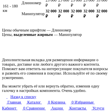
23 000
25 000
23 000
23 000
33 000
Длинномер
₽
₽
₽
₽
₽
161 - 180
км
32 000
32 000
32 000
32 000
32 000
Манипулятор
₽
₽
₽
₽
₽
Цены обычным шрифтом — Длинномер
Цены,
выделенные жирным
— Манипулятор
Дополнительная вкладка для размещения информации о
товарах, доставке или любого другого важного контента.
Поможет вам ответить на интересующие покупателя вопросы
и развеять его сомнения в покупке. Используйте её по своему
усмотрению.
Вы можете убрать её или вернуть обратно, изменив одну
галочку в настройках компонента. Очень удобно.
Назад к списку
Главная
Каталог
0
Корзина
0
Избранные
Кабинет
0
Сравнение
Акции
Контакты
Услуги