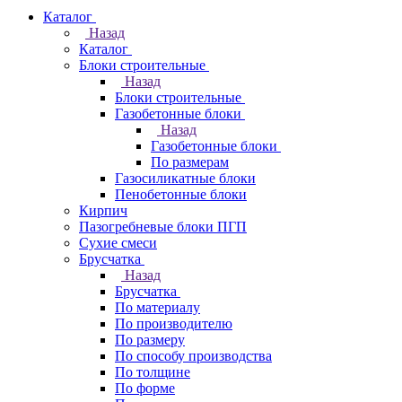
Каталог
Назад
Каталог
Блоки строительные
Назад
Блоки строительные
Газобетонные блоки
Назад
Газобетонные блоки
По размерам
Газосиликатные блоки
Пенобетонные блоки
Кирпич
Пазогребневые блоки ПГП
Сухие смеси
Брусчатка
Назад
Брусчатка
По материалу
По производителю
По размеру
По способу производства
По толщине
По форме