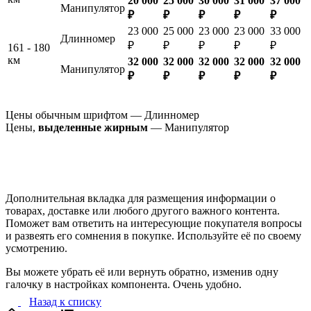
20 000
25 000
30 000
31 000
37 000
Манипулятор
₽
₽
₽
₽
₽
23 000
25 000
23 000
23 000
33 000
Длинномер
₽
₽
₽
₽
₽
161 - 180
км
32 000
32 000
32 000
32 000
32 000
Манипулятор
₽
₽
₽
₽
₽
Цены обычным шрифтом — Длинномер
Цены,
выделенные жирным
— Манипулятор
Дополнительная вкладка для размещения информации о
товарах, доставке или любого другого важного контента.
Поможет вам ответить на интересующие покупателя вопросы
и развеять его сомнения в покупке. Используйте её по своему
усмотрению.
Вы можете убрать её или вернуть обратно, изменив одну
галочку в настройках компонента. Очень удобно.
Назад к списку