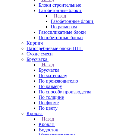
Блоки строительные
Газобетонные блоки
Назад
Газобетонные блоки
По размерам
Газосиликатные блоки
Пенобетонные блоки
Кирпич
Пазогребневые блоки ПГП
Сухие смеси
Брусчатка
Назад
Брусчатка
По материалу
По производителю
По размеру
По способу производства
По толщине
По форме
По цвету
Кровля
Назад
Кровля
Водосток