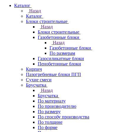
Каталог
Назад
Каталог
Блоки строительные
Назад
Блоки строительные
Газобетонные блоки
Назад
Газобетонные блоки
По размерам
Газосиликатные блоки
Пенобетонные блоки
Кирпич
Пазогребневые блоки ПГП
Сухие смеси
Брусчатка
Назад
Брусчатка
По материалу
По производителю
По размеру
По способу производства
По толщине
По форме