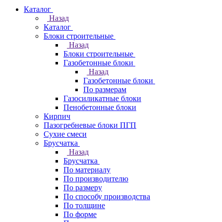
Каталог
Назад
Каталог
Блоки строительные
Назад
Блоки строительные
Газобетонные блоки
Назад
Газобетонные блоки
По размерам
Газосиликатные блоки
Пенобетонные блоки
Кирпич
Пазогребневые блоки ПГП
Сухие смеси
Брусчатка
Назад
Брусчатка
По материалу
По производителю
По размеру
По способу производства
По толщине
По форме