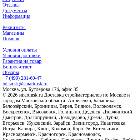
Отзывы
Документы
Информация
Реквизиты
Магазины
Помощь
Условия оплаты
Условия доставки
Гарантия на товар
Вопрос-ответ
Обзоры
+7 (499) 281-60-47
int.smsk@smartmsk.ru
Москва, ул. Бутлерова 17б, офис 35
© 2026 smartmsk.ru Доставка стройматериалов по Москве и
городам Московской области: Апрелевка, Балашиха,
Белоозёрский, Бронницы, Верея, Видное, Волоколамск,
Воскресенск, Высоковск, Голицыно, Дедовск, Дзержинский,
Дмитров, Долгопрудный, Домодедово, Дрезна, Дубна,
Егорьевск, Жуковский, Зарайск, Звенигород, Ивантеевка,
Истра, Кашира, Клин, Коломна, Королёв, Котельники,
Красноармейск, Красногорск, Краснозаводск,
Краснознаменск, Кубинка, Куровское, Ликино-Дулёво, Лобня,