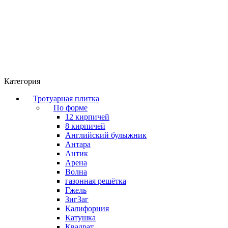
Категория
Тротуарная плитка
По форме
12 кирпичей
8 кирпичей
Английский булыжник
Антара
Антик
Арена
Волна
газонная решётка
Гжель
ЗигЗаг
Калифорния
Катушка
Квадрат