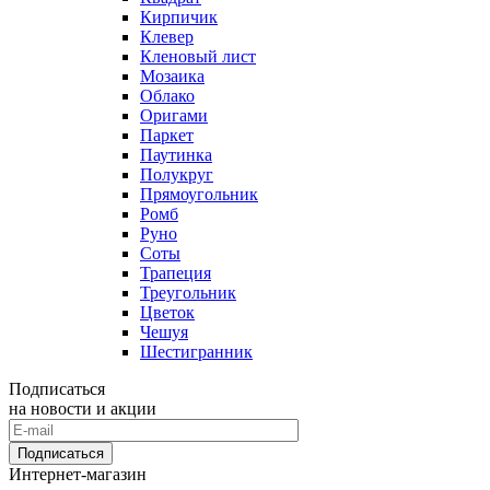
Кирпичик
Клевер
Кленовый лист
Мозаика
Облако
Оригами
Паркет
Паутинка
Полукруг
Прямоугольник
Ромб
Руно
Соты
Трапеция
Треугольник
Цветок
Чешуя
Шестигранник
Подписаться
на новости и акции
Подписаться
Интернет-магазин