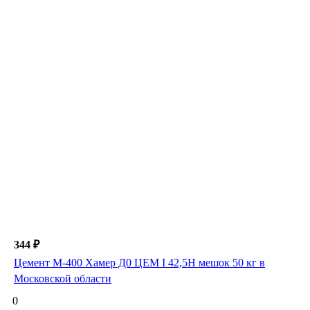
344 ₽
Цемент М-400 Хамер Д0 ЦЕМ I 42,5H мешок 50 кг в
Московской области
0