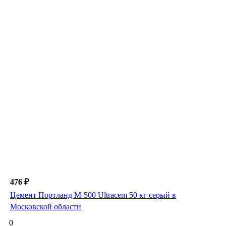
476 ₽
Цемент Портланд М-500 Ultracem 50 кг серый в
Московской области
0