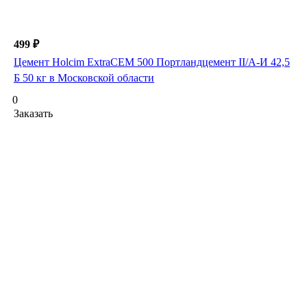
499 ₽
Цемент Holcim ExtraCEM 500 Портландцемент II/А-И 42,5
Б 50 кг в Московской области
0
Заказать