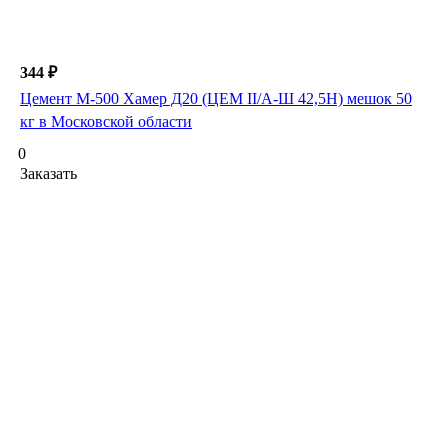
344 ₽
Цемент М-500 Хамер Д20 (ЦЕМ II/А-Ш 42,5Н) мешок 50
кг в Московской области
0
Заказать