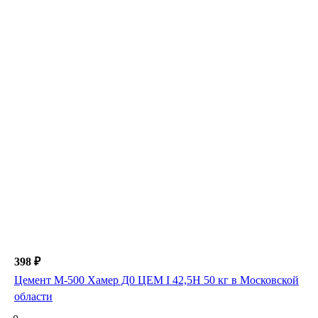
398 ₽
Цемент М-500 Хамер Д0 ЦЕМ I 42,5H 50 кг в Московской
области