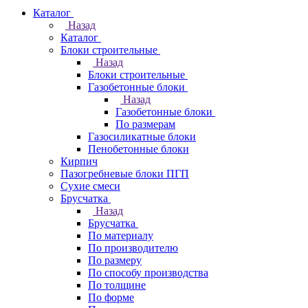
Каталог
Назад
Каталог
Блоки строительные
Назад
Блоки строительные
Газобетонные блоки
Назад
Газобетонные блоки
По размерам
Газосиликатные блоки
Пенобетонные блоки
Кирпич
Пазогребневые блоки ПГП
Сухие смеси
Брусчатка
Назад
Брусчатка
По материалу
По производителю
По размеру
По способу производства
По толщине
По форме