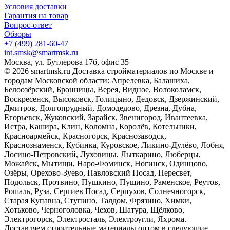
Условия доставки
Гарантия на товар
Вопрос-ответ
Обзоры
+7 (499) 281-60-47
int.smsk@smartmsk.ru
Москва, ул. Бутлерова 17б, офис 35
© 2026 smartmsk.ru Доставка стройматериалов по Москве и
городам Московской области: Апрелевка, Балашиха,
Белоозёрский, Бронницы, Верея, Видное, Волоколамск,
Воскресенск, Высоковск, Голицыно, Дедовск, Дзержинский,
Дмитров, Долгопрудный, Домодедово, Дрезна, Дубна,
Егорьевск, Жуковский, Зарайск, Звенигород, Ивантеевка,
Истра, Кашира, Клин, Коломна, Королёв, Котельники,
Красноармейск, Красногорск, Краснозаводск,
Краснознаменск, Кубинка, Куровское, Ликино-Дулёво, Лобня,
Лосино-Петровский, Луховицы, Лыткарино, Люберцы,
Можайск, Мытищи, Наро-Фоминск, Ногинск, Одинцово,
Озёры, Орехово-Зуево, Павловский Посад, Пересвет,
Подольск, Протвино, Пушкино, Пущино, Раменское, Реутов,
Рошаль, Руза, Сергиев Посад, Серпухов, Солнечногорск,
Старая Купавна, Ступино, Талдом, Фрязино, Химки,
Хотьково, Черноголовка, Чехов, Шатура, Щёлково,
Электрогорск, Электросталь, Электроугли, Яхрома.
Доставляем строительные материалы оптом в следующие