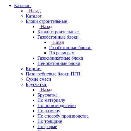
Каталог
Назад
Каталог
Блоки строительные
Назад
Блоки строительные
Газобетонные блоки
Назад
Газобетонные блоки
По размерам
Газосиликатные блоки
Пенобетонные блоки
Кирпич
Пазогребневые блоки ПГП
Сухие смеси
Брусчатка
Назад
Брусчатка
По материалу
По производителю
По размеру
По способу производства
По толщине
По форме