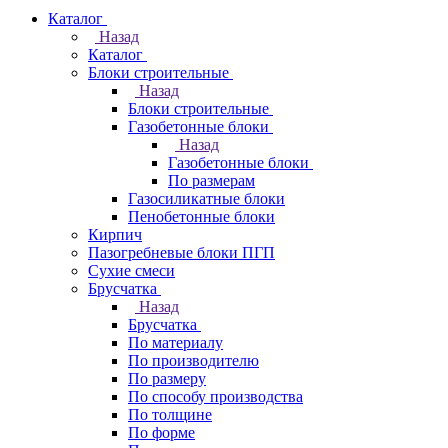
Каталог
Назад
Каталог
Блоки строительные
Назад
Блоки строительные
Газобетонные блоки
Назад
Газобетонные блоки
По размерам
Газосиликатные блоки
Пенобетонные блоки
Кирпич
Пазогребневые блоки ПГП
Сухие смеси
Брусчатка
Назад
Брусчатка
По материалу
По производителю
По размеру
По способу производства
По толщине
По форме