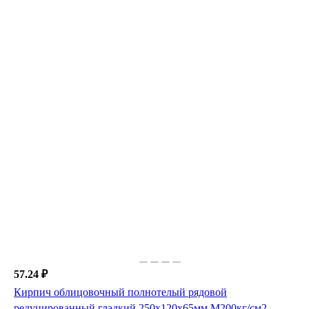
57.24 ₽
Кирпич облицовочный полнотелый рядовой
редуцированный гладкий 250х120х65мм М200кг/см2