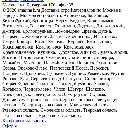
Москва, ул. Бутлерова 17б, офис 35
© 2026 smartmsk.ru Доставка стройматериалов по Москве и
городам Московской области: Апрелевка, Балашиха,
Белоозёрский, Бронницы, Верея, Видное, Волоколамск,
Воскресенск, Высоковск, Голицыно, Дедовск, Дзержинский,
Дмитров, Долгопрудный, Домодедово, Дрезна, Дубна,
Егорьевск, Жуковский, Зарайск, Звенигород, Ивантеевка,
Истра, Кашира, Клин, Коломна, Королёв, Котельники,
Красноармейск, Красногорск, Краснозаводск,
Краснознаменск, Кубинка, Куровское, Ликино-Дулёво, Лобня,
Лосино-Петровский, Луховицы, Лыткарино, Люберцы,
Можайск, Мытищи, Наро-Фоминск, Ногинск, Одинцово,
Озёры, Орехово-Зуево, Павловский Посад, Пересвет,
Подольск, Протвино, Пушкино, Пущино, Раменское, Реутов,
Рошаль, Руза, Сергиев Посад, Серпухов, Солнечногорск,
Старая Купавна, Ступино, Талдом, Фрязино, Химки,
Хотьково, Черноголовка, Чехов, Шатура, Щёлково,
Электрогорск, Электросталь, Электроугли, Яхрома.
Доставляем строительные материалы оптом в следующие
регионы: Владимирская область, Калужская область,
Рязанская область, Смоленская область, Тверская область,
Тульская область, Ярославская область.
Конфиденциальность
Оферта