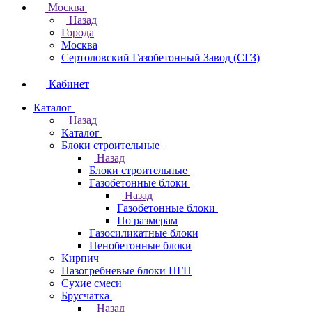
Москва
Назад
Города
Москва
Сертоловский Газобетонный Завод (СГЗ)
Кабинет
Каталог
Назад
Каталог
Блоки строительные
Назад
Блоки строительные
Газобетонные блоки
Назад
Газобетонные блоки
По размерам
Газосиликатные блоки
Пенобетонные блоки
Кирпич
Пазогребневые блоки ПГП
Сухие смеси
Брусчатка
Назад