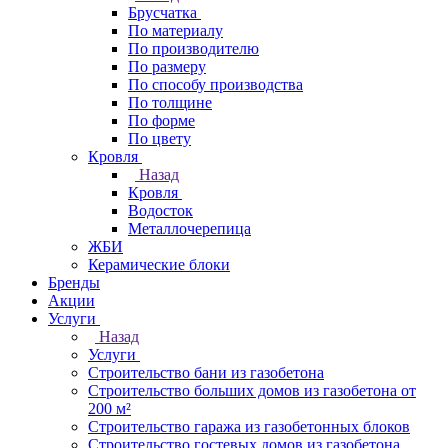
Брусчатка
По материалу
По производителю
По размеру
По способу производства
По толщине
По форме
По цвету
Кровля
Назад
Кровля
Водосток
Металлочерепица
ЖБИ
Керамические блоки
Бренды
Акции
Услуги
Назад
Услуги
Строительство бани из газобетона
Строительство больших домов из газобетона от
200 м²
Строительство гаража из газобетонных блоков
Строительство гостевых домов из газобетона