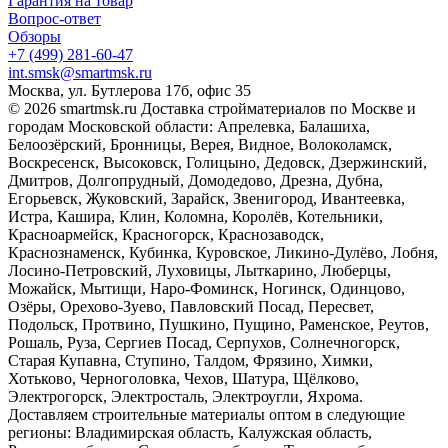
Гарантия на товар
Вопрос-ответ
Обзоры
+7 (499) 281-60-47
int.smsk@smartmsk.ru
Москва, ул. Бутлерова 17б, офис 35
© 2026 smartmsk.ru Доставка стройматериалов по Москве и
городам Московской области: Апрелевка, Балашиха,
Белоозёрский, Бронницы, Верея, Видное, Волоколамск,
Воскресенск, Высоковск, Голицыно, Дедовск, Дзержинский,
Дмитров, Долгопрудный, Домодедово, Дрезна, Дубна,
Егорьевск, Жуковский, Зарайск, Звенигород, Ивантеевка,
Истра, Кашира, Клин, Коломна, Королёв, Котельники,
Красноармейск, Красногорск, Краснозаводск,
Краснознаменск, Кубинка, Куровское, Ликино-Дулёво, Лобня,
Лосино-Петровский, Луховицы, Лыткарино, Люберцы,
Можайск, Мытищи, Наро-Фоминск, Ногинск, Одинцово,
Озёры, Орехово-Зуево, Павловский Посад, Пересвет,
Подольск, Протвино, Пушкино, Пущино, Раменское, Реутов,
Рошаль, Руза, Сергиев Посад, Серпухов, Солнечногорск,
Старая Купавна, Ступино, Талдом, Фрязино, Химки,
Хотьково, Черноголовка, Чехов, Шатура, Щёлково,
Электрогорск, Электросталь, Электроугли, Яхрома.
Доставляем строительные материалы оптом в следующие
регионы: Владимирская область, Калужская область,