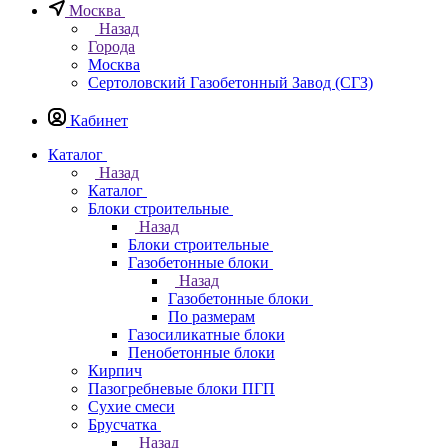
Москва
Назад
Города
Москва
Сертоловский Газобетонный Завод (СГЗ)
Кабинет
Каталог
Назад
Каталог
Блоки строительные
Назад
Блоки строительные
Газобетонные блоки
Назад
Газобетонные блоки
По размерам
Газосиликатные блоки
Пенобетонные блоки
Кирпич
Пазогребневые блоки ПГП
Сухие смеси
Брусчатка
Назад