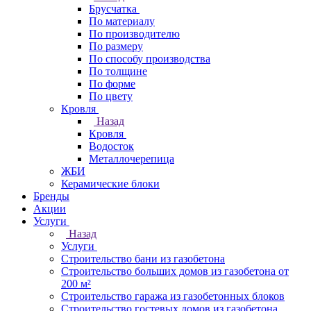
Брусчатка
По материалу
По производителю
По размеру
По способу производства
По толщине
По форме
По цвету
Кровля
Назад
Кровля
Водосток
Металлочерепица
ЖБИ
Керамические блоки
Бренды
Акции
Услуги
Назад
Услуги
Строительство бани из газобетона
Строительство больших домов из газобетона от
200 м²
Строительство гаража из газобетонных блоков
Строительство гостевых домов из газобетона