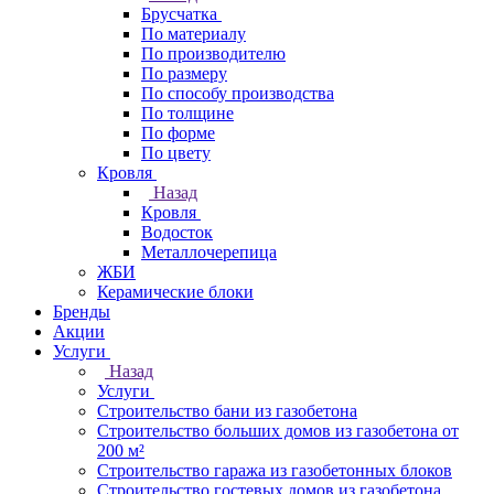
Брусчатка
По материалу
По производителю
По размеру
По способу производства
По толщине
По форме
По цвету
Кровля
Назад
Кровля
Водосток
Металлочерепица
ЖБИ
Керамические блоки
Бренды
Акции
Услуги
Назад
Услуги
Строительство бани из газобетона
Строительство больших домов из газобетона от
200 м²
Строительство гаража из газобетонных блоков
Строительство гостевых домов из газобетона