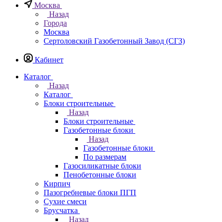
Москва
Назад
Города
Москва
Сертоловский Газобетонный Завод (СГЗ)
Кабинет
Каталог
Назад
Каталог
Блоки строительные
Назад
Блоки строительные
Газобетонные блоки
Назад
Газобетонные блоки
По размерам
Газосиликатные блоки
Пенобетонные блоки
Кирпич
Пазогребневые блоки ПГП
Сухие смеси
Брусчатка
Назад