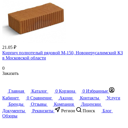
21.05 ₽
Кирпич полнотелый рядовой М-150, Новоиерусалимский КЗ
в Московской области
0
Заказать
Главная
Каталог
0
Корзина
0
Избранные
Кабинет
0
Сравнение
Акции
Контакты
Услуги
Бренды
Отзывы
Компания
Лицензии
Документы
Реквизиты
Регион
Поиск
Блог
Обзоры
Подписаться
на новости и акции