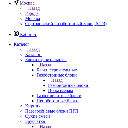
Москва
Назад
Города
Москва
Сертоловский Газобетонный Завод (СГЗ)
Кабинет
Каталог
Назад
Каталог
Блоки строительные
Назад
Блоки строительные
Газобетонные блоки
Назад
Газобетонные блоки
По размерам
Газосиликатные блоки
Пенобетонные блоки
Кирпич
Пазогребневые блоки ПГП
Сухие смеси
Брусчатка
Назад