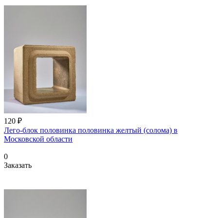
120 ₽
Лего-блок половинка половинка желтый (солома) в
Московской области
0
Заказать