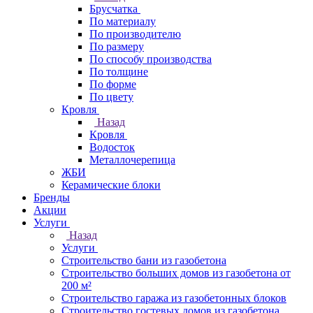
Брусчатка
По материалу
По производителю
По размеру
По способу производства
По толщине
По форме
По цвету
Кровля
Назад
Кровля
Водосток
Металлочерепица
ЖБИ
Керамические блоки
Бренды
Акции
Услуги
Назад
Услуги
Строительство бани из газобетона
Строительство больших домов из газобетона от
200 м²
Строительство гаража из газобетонных блоков
Строительство гостевых домов из газобетона