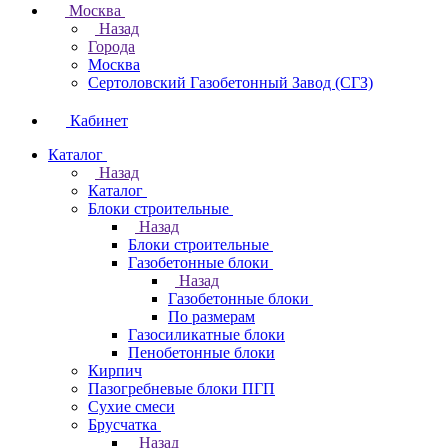
Москва
Назад
Города
Москва
Сертоловский Газобетонный Завод (СГЗ)
Кабинет
Каталог
Назад
Каталог
Блоки строительные
Назад
Блоки строительные
Газобетонные блоки
Назад
Газобетонные блоки
По размерам
Газосиликатные блоки
Пенобетонные блоки
Кирпич
Пазогребневые блоки ПГП
Сухие смеси
Брусчатка
Назад