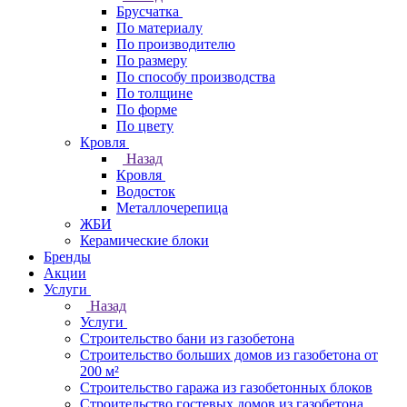
Брусчатка
По материалу
По производителю
По размеру
По способу производства
По толщине
По форме
По цвету
Кровля
Назад
Кровля
Водосток
Металлочерепица
ЖБИ
Керамические блоки
Бренды
Акции
Услуги
Назад
Услуги
Строительство бани из газобетона
Строительство больших домов из газобетона от
200 м²
Строительство гаража из газобетонных блоков
Строительство гостевых домов из газобетона