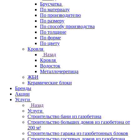
Брусчатка
По материалу
По производителю
По размеру
По способу производства
По толщине
По форме
По цвету
Кровля
Назад
Кровля
Водосток
Металлочерепица
ЖБИ
Керамические блоки
Бренды
Акции
Услуги
Назад
Услуги
Строительство бани из газобетона
Строительство больших домов из газобетона от
200 м²
Строительство гаража из газобетонных блоков
Строительство гостевых домов из газобетона