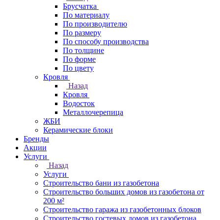
Брусчатка
По материалу
По производителю
По размеру
По способу производства
По толщине
По форме
По цвету
Кровля
Назад
Кровля
Водосток
Металлочерепица
ЖБИ
Керамические блоки
Бренды
Акции
Услуги
Назад
Услуги
Строительство бани из газобетона
Строительство больших домов из газобетона от
200 м²
Строительство гаража из газобетонных блоков
Строительство гостевых домов из газобетона