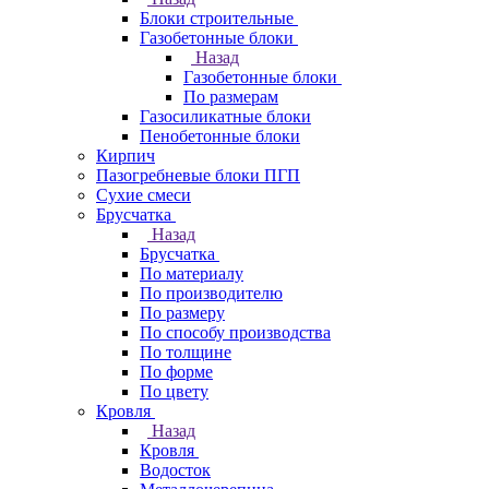
Блоки строительные
Газобетонные блоки
Назад
Газобетонные блоки
По размерам
Газосиликатные блоки
Пенобетонные блоки
Кирпич
Пазогребневые блоки ПГП
Сухие смеси
Брусчатка
Назад
Брусчатка
По материалу
По производителю
По размеру
По способу производства
По толщине
По форме
По цвету
Кровля
Назад
Кровля
Водосток