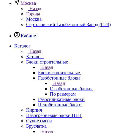
Москва
Назад
Города
Москва
Сертоловский Газобетонный Завод (СГЗ)
Кабинет
Каталог
Назад
Каталог
Блоки строительные
Назад
Блоки строительные
Газобетонные блоки
Назад
Газобетонные блоки
По размерам
Газосиликатные блоки
Пенобетонные блоки
Кирпич
Пазогребневые блоки ПГП
Сухие смеси
Брусчатка
Назад