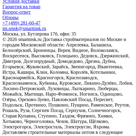
Условия доставки
Гарантия на товар
Вопрос-ответ
Обзоры
+7 (499) 281-60-47
int.smsk@smartmsk.ru
Москва, ул. Бутлерова 17б, офис 35
© 2026 smartmsk.ru Доставка стройматериалов по Москве и
городам Московской области: Апрелевка, Балашиха,
Белоозёрский, Бронницы, Верея, Видное, Волоколамск,
Воскресенск, Высоковск, Голицыно, Дедовск, Дзержинский,
Дмитров, Долгопрудный, Домодедово, Дрезна, Дубна,
Егорьевск, Жуковский, Зарайск, Звенигород, Ивантеевка,
Истра, Кашира, Клин, Коломна, Королёв, Котельники,
Красноармейск, Красногорск, Краснозаводск,
Краснознаменск, Кубинка, Куровское, Ликино-Дулёво, Лобня,
Лосино-Петровский, Луховицы, Лыткарино, Люберцы,
Можайск, Мытищи, Наро-Фоминск, Ногинск, Одинцово,
Озёры, Орехово-Зуево, Павловский Посад, Пересвет,
Подольск, Протвино, Пушкино, Пущино, Раменское, Реутов,
Рошаль, Руза, Сергиев Посад, Серпухов, Солнечногорск,
Старая Купавна, Ступино, Талдом, Фрязино, Химки,
Хотьково, Черноголовка, Чехов, Шатура, Щёлково,
Электрогорск, Электросталь, Электроугли, Яхрома.
Доставляем строительные материалы оптом в следующие