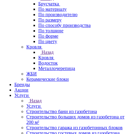
Брусчатка
По материалу
По производителю
По размеру
По способу производства
По толщине
По форме
По цвету
Кровля
Назад
Кровля
Водосток
Металлочерепица
ЖБИ
Керамические блоки
Бренды
Акции
Услуги
Назад
Услуги
Строительство бани из газобетона
Строительство больших домов из газобетона от
200 м²
Строительство гаража из газобетонных блоков
Строительство гостевых домов из газобетона