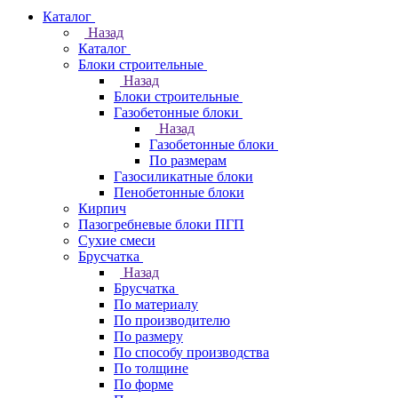
Каталог
Назад
Каталог
Блоки строительные
Назад
Блоки строительные
Газобетонные блоки
Назад
Газобетонные блоки
По размерам
Газосиликатные блоки
Пенобетонные блоки
Кирпич
Пазогребневые блоки ПГП
Сухие смеси
Брусчатка
Назад
Брусчатка
По материалу
По производителю
По размеру
По способу производства
По толщине
По форме