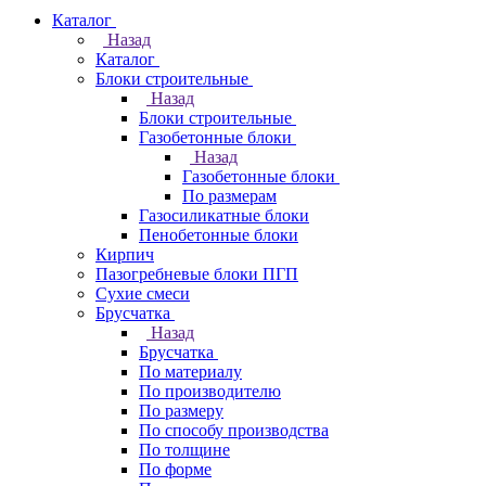
Каталог
Назад
Каталог
Блоки строительные
Назад
Блоки строительные
Газобетонные блоки
Назад
Газобетонные блоки
По размерам
Газосиликатные блоки
Пенобетонные блоки
Кирпич
Пазогребневые блоки ПГП
Сухие смеси
Брусчатка
Назад
Брусчатка
По материалу
По производителю
По размеру
По способу производства
По толщине
По форме