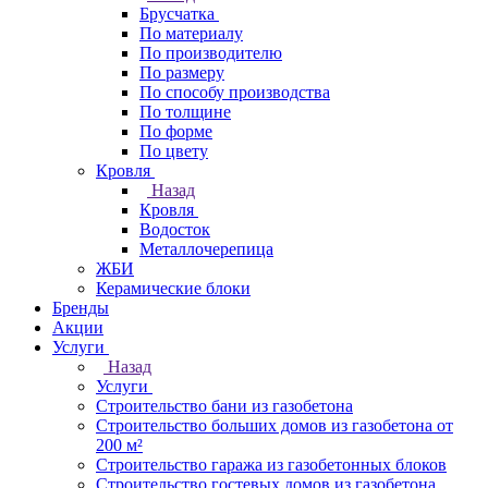
Брусчатка
По материалу
По производителю
По размеру
По способу производства
По толщине
По форме
По цвету
Кровля
Назад
Кровля
Водосток
Металлочерепица
ЖБИ
Керамические блоки
Бренды
Акции
Услуги
Назад
Услуги
Строительство бани из газобетона
Строительство больших домов из газобетона от
200 м²
Строительство гаража из газобетонных блоков
Строительство гостевых домов из газобетона