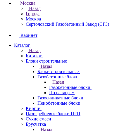
Москва
Назад
Города
Москва
Сертоловский Газобетонный Завод (СГЗ)
Кабинет
Каталог
Назад
Каталог
Блоки строительные
Назад
Блоки строительные
Газобетонные блоки
Назад
Газобетонные блоки
По размерам
Газосиликатные блоки
Пенобетонные блоки
Кирпич
Пазогребневые блоки ПГП
Сухие смеси
Брусчатка
Назад