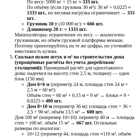
По весу: 5000 кг ÷ 15 кг ≈
333 шт.
По объёму (если грузовик 30 м³): 30 м³ ÷ 0,0225 ≈
1333 шт.
, но весовая нагрузка ограничивает →
333
шт.
.
Грузовик 10 т
(10 000 кг): ≈
666 шт.
Длинномер 20 т
: ≈
1333 шт.
Манипуляторы: ограничение по весу — аналогично
грузовикам, но объём грузовой платформы меньше.
Поэтому ориентируйтесь на те же цифры, но уточняйте
вместимость кузова.
Сколько нужно штук и м³ на строительство дома
(упрощённые расчёты без учета дверей/окон/
утолщений):
Примерный расчёт для одноэтажного
дома: надеемся на высоту стен 2,5 м, толщину — один
блок (150 мм).
Дом 6×6 м
(периметр 24 м, площадь стен 24 м ×
2,5 м = 60 м²):
Объём стен = 60 м² × 0,15 м = 9 м³ → блоки ≈ 9 ÷
0,0225 ≈
400 шт.
Дом 8×10 м
(периметр 36 м): площадь стен = 36 ×
2,5 = 90 м², объём 13,5 м³ →
600 шт.
Дом 100 м² (например 10×10): периметр 40 м → площадь
стен = 100 м², объём 15 м³ →
667 шт.
Остальные
размеры по аналогии:
10×12 (периметр 44, площадь стен ≈110 м², объём