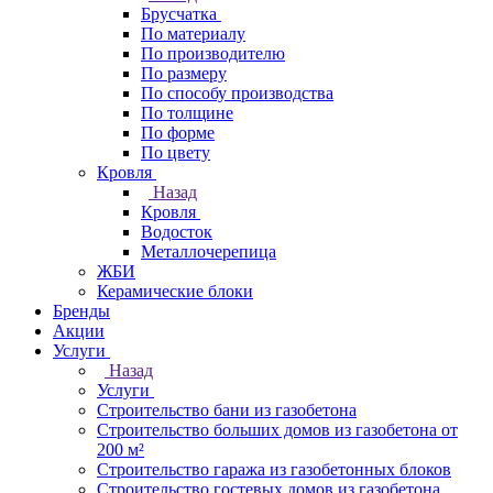
Брусчатка
По материалу
По производителю
По размеру
По способу производства
По толщине
По форме
По цвету
Кровля
Назад
Кровля
Водосток
Металлочерепица
ЖБИ
Керамические блоки
Бренды
Акции
Услуги
Назад
Услуги
Строительство бани из газобетона
Строительство больших домов из газобетона от
200 м²
Строительство гаража из газобетонных блоков
Строительство гостевых домов из газобетона