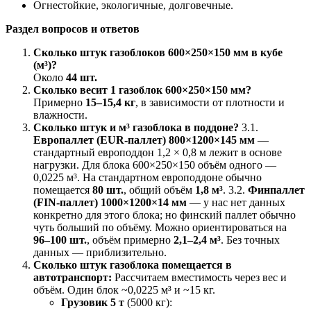
Огнестойкие, экологичные, долговечные.
Раздел вопросов и ответов
Сколько штук газоблоков 600×250×150 мм в кубе
(м³)?
Около
44 шт.
Сколько весит 1 газоблок 600×250×150 мм?
Примерно
15–15,4 кг
, в зависимости от плотности и
влажности.
Сколько штук и м³ газоблока в поддоне?
3.1.
Европаллет (EUR‑паллет) 800×1200×145 мм
—
стандартный европоддон 1,2 × 0,8 м лежит в основе
нагрузки. Для блока 600×250×150 объём одного —
0,0225 м³. На стандартном европоддоне обычно
помещается
80 шт.
, общий объём
1,8 м³
. 3.2.
Финпаллет
(FIN‑паллет) 1000×1200×14 мм
— у нас нет данных
конкретно для этого блока; но финский паллет обычно
чуть больший по объёму. Можно ориентироваться на
96–100 шт.
, объём примерно
2,1–2,4 м³
. Без точных
данных — приблизительно.
Сколько штук газоблока помещается в
автотранспорт:
Рассчитаем вместимость через вес и
объём. Один блок ~0,0225 м³ и ~15 кг.
Грузовик 5 т
(5000 кг):