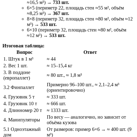
≈16,5 м³) →
733 шт.
6×5 (периметр 22, площадь стен ≈55 м², объём
≈8,25 м³) →
367 шт.
8×8 (периметр 32, площадь стен ≈80 м², объём ≈12
м³) →
533 шт.
6×10 (периметр 32, площадь стен ≈80 м², объём
≈12 м³) →
533 шт.
Итоговая таблица:
Вопрос
Ответ
1. Штук в 1 м³
≈ 44
2. Вес 1 шт.
≈ 15–15,4 кг
3. В поддоне
≈ 80 шт., ≈ 1,8 м³
(европаллет)
Примерно 96–100 шт., ≈ 2,1–2,4 м³
3.2 Финпаллет
(ориентировочно)
4. Грузовик 5 т
≈ 333 шт.
4. Грузовик 10 т
≈ 666 шт.
4. Длинномер 20 т
≈ 1333 шт.
По весу — аналогично, но зависит от
4. Манипуляторы
объёма кузова
5.1 Одноэтажный
От размеров: пример 6×6 → ≈ 400 шт. (9
дом
м³)