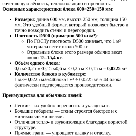
сочетающую лёгкость, теплоизоляцию и прочность.
Основные характеристики блока 600×250×150 мм:
Размеры
: длина 600 мм, высота 250 мм, толщина 150
мм. Это удобный формат, который позволяет быстро и
точно возводить стены и перегородки.
Плотность D500 (примерно 500 кг/м³)
:
По ГОСТу плотность D500 означает, что 1 м³
материала весит около 500 кг.
Отдельные блоки этого размера обычно весят
около
15–15,4 кг
.
Объём одного блока
:
0,6 м×0,25 м×0,15 м0,6 м × 0,25 м × 0,15 м =
0,0225 м³
Количество блоков в кубометре
:
1 м3÷0,0225 м3≈44блока1 м³ ÷ 0,0225 м³ ≈ 44 блока —
фактически подтверждается производителями.
Преимущества для обычных людей
:
Легкие – их удобно переносить и укладывать.
Большие габариты — стены строятся быстрее и с
минимальными швами.
Отличная тепло- и звукоизоляция благодаря пористой
структуре.
Прямые грани — упрощают кладку и отделку.