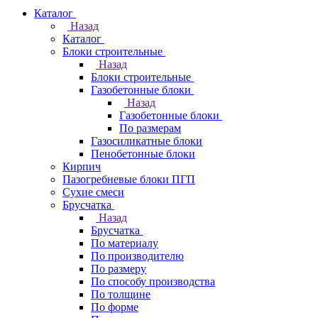
Каталог
Назад
Каталог
Блоки строительные
Назад
Блоки строительные
Газобетонные блоки
Назад
Газобетонные блоки
По размерам
Газосиликатные блоки
Пенобетонные блоки
Кирпич
Пазогребневые блоки ПГП
Сухие смеси
Брусчатка
Назад
Брусчатка
По материалу
По производителю
По размеру
По способу производства
По толщине
По форме