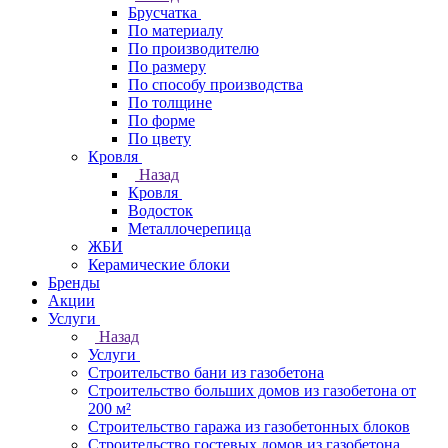
Брусчатка
По материалу
По производителю
По размеру
По способу производства
По толщине
По форме
По цвету
Кровля
Назад
Кровля
Водосток
Металлочерепица
ЖБИ
Керамические блоки
Бренды
Акции
Услуги
Назад
Услуги
Строительство бани из газобетона
Строительство больших домов из газобетона от
200 м²
Строительство гаража из газобетонных блоков
Строительство гостевых домов из газобетона