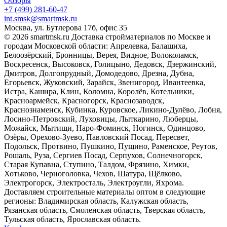
Обзоры
+7 (499) 281-60-47
int.smsk@smartmsk.ru
Москва, ул. Бутлерова 17б, офис 35
© 2026 smartmsk.ru Доставка стройматериалов по Москве и
городам Московской области: Апрелевка, Балашиха,
Белоозёрский, Бронницы, Верея, Видное, Волоколамск,
Воскресенск, Высоковск, Голицыно, Дедовск, Дзержинский,
Дмитров, Долгопрудный, Домодедово, Дрезна, Дубна,
Егорьевск, Жуковский, Зарайск, Звенигород, Ивантеевка,
Истра, Кашира, Клин, Коломна, Королёв, Котельники,
Красноармейск, Красногорск, Краснозаводск,
Краснознаменск, Кубинка, Куровское, Ликино-Дулёво, Лобня,
Лосино-Петровский, Луховицы, Лыткарино, Люберцы,
Можайск, Мытищи, Наро-Фоминск, Ногинск, Одинцово,
Озёры, Орехово-Зуево, Павловский Посад, Пересвет,
Подольск, Протвино, Пушкино, Пущино, Раменское, Реутов,
Рошаль, Руза, Сергиев Посад, Серпухов, Солнечногорск,
Старая Купавна, Ступино, Талдом, Фрязино, Химки,
Хотьково, Черноголовка, Чехов, Шатура, Щёлково,
Электрогорск, Электросталь, Электроугли, Яхрома.
Доставляем строительные материалы оптом в следующие
регионы: Владимирская область, Калужская область,
Рязанская область, Смоленская область, Тверская область,
Тульская область, Ярославская область.