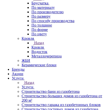
Брусчатка
По материалу
По производителю
По размеру
По способу производства
По толщине
По форме
По цвету
Кровля
Назад
Кровля
Водосток
Металлочерепица
ЖБИ
Керамические блоки
Бренды
Акции
Услуги
Назад
Услуги
Строительство бани из газобетона
Строительство больших домов из газобетона от
200 м²
Строительство гаража из газобетонных блоков
Строительство гостевых домов из газобетона