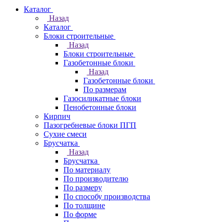
Каталог
Назад
Каталог
Блоки строительные
Назад
Блоки строительные
Газобетонные блоки
Назад
Газобетонные блоки
По размерам
Газосиликатные блоки
Пенобетонные блоки
Кирпич
Пазогребневые блоки ПГП
Сухие смеси
Брусчатка
Назад
Брусчатка
По материалу
По производителю
По размеру
По способу производства
По толщине
По форме