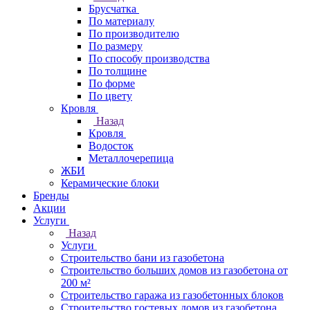
Брусчатка
По материалу
По производителю
По размеру
По способу производства
По толщине
По форме
По цвету
Кровля
Назад
Кровля
Водосток
Металлочерепица
ЖБИ
Керамические блоки
Бренды
Акции
Услуги
Назад
Услуги
Строительство бани из газобетона
Строительство больших домов из газобетона от
200 м²
Строительство гаража из газобетонных блоков
Строительство гостевых домов из газобетона