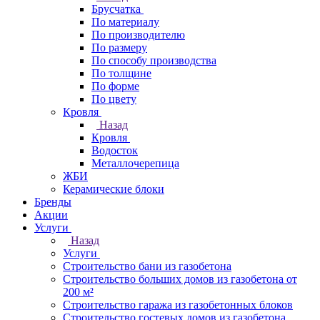
Брусчатка
По материалу
По производителю
По размеру
По способу производства
По толщине
По форме
По цвету
Кровля
Назад
Кровля
Водосток
Металлочерепица
ЖБИ
Керамические блоки
Бренды
Акции
Услуги
Назад
Услуги
Строительство бани из газобетона
Строительство больших домов из газобетона от
200 м²
Строительство гаража из газобетонных блоков
Строительство гостевых домов из газобетона