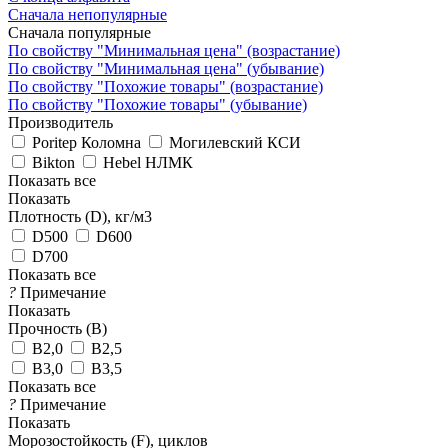
Сначала непопулярные
Сначала популярные
По свойству "Минимальная цена" (возрастание)
По свойству "Минимальная цена" (убывание)
По свойству "Похожие товары" (возрастание)
По свойству "Похожие товары" (убывание)
Производитель
Poritep Коломна
Могилевский КСИ
Bikton
Hebel НЛМК
Показать все
Показать
Плотность (D), кг/м3
D500
D600
D700
Показать все
?
Примечание
Показать
Прочность (В)
B2,0
B2,5
B3,0
B3,5
Показать все
?
Примечание
Показать
Морозостойкость (F), циклов