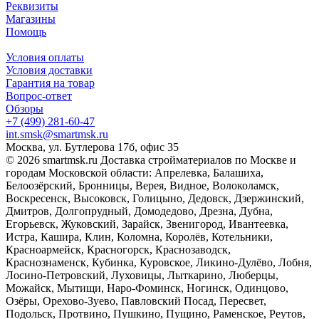
Реквизиты
Магазины
Помощь
Условия оплаты
Условия доставки
Гарантия на товар
Вопрос-ответ
Обзоры
+7 (499) 281-60-47
int.smsk@smartmsk.ru
Москва, ул. Бутлерова 17б, офис 35
© 2026 smartmsk.ru Доставка стройматериалов по Москве и
городам Московской области: Апрелевка, Балашиха,
Белоозёрский, Бронницы, Верея, Видное, Волоколамск,
Воскресенск, Высоковск, Голицыно, Дедовск, Дзержинский,
Дмитров, Долгопрудный, Домодедово, Дрезна, Дубна,
Егорьевск, Жуковский, Зарайск, Звенигород, Ивантеевка,
Истра, Кашира, Клин, Коломна, Королёв, Котельники,
Красноармейск, Красногорск, Краснозаводск,
Краснознаменск, Кубинка, Куровское, Ликино-Дулёво, Лобня,
Лосино-Петровский, Луховицы, Лыткарино, Люберцы,
Можайск, Мытищи, Наро-Фоминск, Ногинск, Одинцово,
Озёры, Орехово-Зуево, Павловский Посад, Пересвет,
Подольск, Протвино, Пушкино, Пущино, Раменское, Реутов,