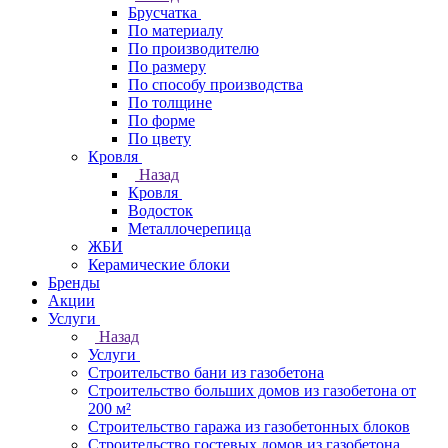
Брусчатка
По материалу
По производителю
По размеру
По способу производства
По толщине
По форме
По цвету
Кровля
Назад
Кровля
Водосток
Металлочерепица
ЖБИ
Керамические блоки
Бренды
Акции
Услуги
Назад
Услуги
Строительство бани из газобетона
Строительство больших домов из газобетона от
200 м²
Строительство гаража из газобетонных блоков
Строительство гостевых домов из газобетона