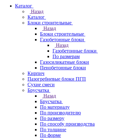
Каталог
Назад
Каталог
Блоки строительные
Назад
Блоки строительные
Газобетонные блоки
Назад
Газобетонные блоки
По размерам
Газосиликатные блоки
Пенобетонные блоки
Кирпич
Пазогребневые блоки ПГП
Сухие смеси
Брусчатка
Назад
Брусчатка
По материалу
По производителю
По размеру
По способу производства
По толщине
По форме