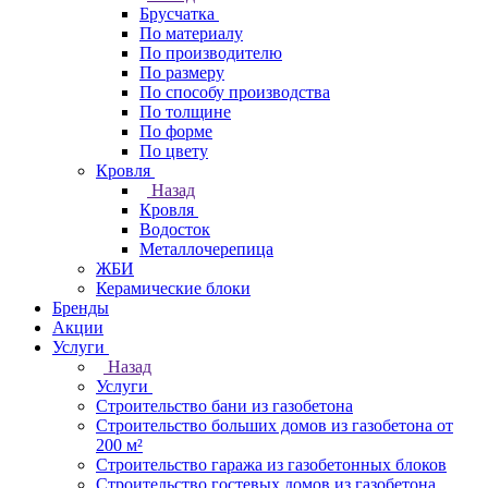
Брусчатка
По материалу
По производителю
По размеру
По способу производства
По толщине
По форме
По цвету
Кровля
Назад
Кровля
Водосток
Металлочерепица
ЖБИ
Керамические блоки
Бренды
Акции
Услуги
Назад
Услуги
Строительство бани из газобетона
Строительство больших домов из газобетона от
200 м²
Строительство гаража из газобетонных блоков
Строительство гостевых домов из газобетона