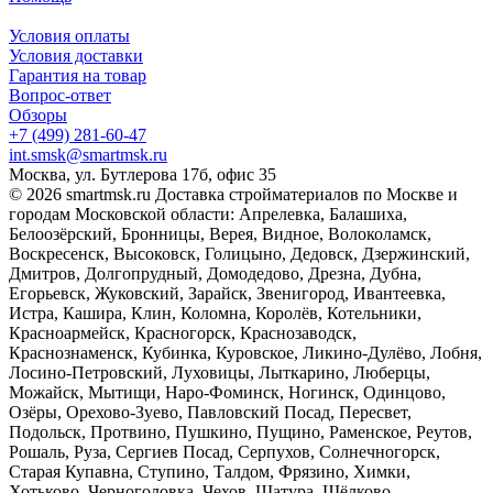
Условия оплаты
Условия доставки
Гарантия на товар
Вопрос-ответ
Обзоры
+7 (499) 281-60-47
int.smsk@smartmsk.ru
Москва, ул. Бутлерова 17б, офис 35
© 2026 smartmsk.ru Доставка стройматериалов по Москве и
городам Московской области: Апрелевка, Балашиха,
Белоозёрский, Бронницы, Верея, Видное, Волоколамск,
Воскресенск, Высоковск, Голицыно, Дедовск, Дзержинский,
Дмитров, Долгопрудный, Домодедово, Дрезна, Дубна,
Егорьевск, Жуковский, Зарайск, Звенигород, Ивантеевка,
Истра, Кашира, Клин, Коломна, Королёв, Котельники,
Красноармейск, Красногорск, Краснозаводск,
Краснознаменск, Кубинка, Куровское, Ликино-Дулёво, Лобня,
Лосино-Петровский, Луховицы, Лыткарино, Люберцы,
Можайск, Мытищи, Наро-Фоминск, Ногинск, Одинцово,
Озёры, Орехово-Зуево, Павловский Посад, Пересвет,
Подольск, Протвино, Пушкино, Пущино, Раменское, Реутов,
Рошаль, Руза, Сергиев Посад, Серпухов, Солнечногорск,
Старая Купавна, Ступино, Талдом, Фрязино, Химки,
Хотьково, Черноголовка, Чехов, Шатура, Щёлково,