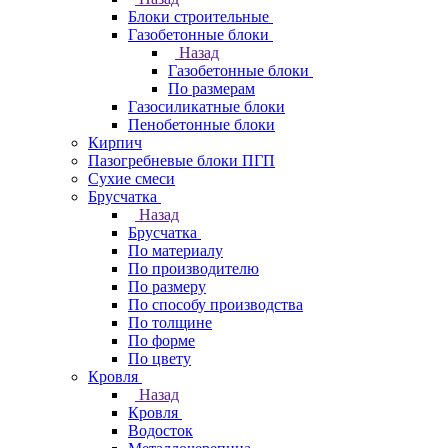
Блоки строительные
Газобетонные блоки
Назад
Газобетонные блоки
По размерам
Газосиликатные блоки
Пенобетонные блоки
Кирпич
Пазогребневые блоки ПГП
Сухие смеси
Брусчатка
Назад
Брусчатка
По материалу
По производителю
По размеру
По способу производства
По толщине
По форме
По цвету
Кровля
Назад
Кровля
Водосток