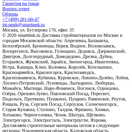
Гарантия на товар
Вопрос-ответ
Обзоры
+7 (499) 281-60-47
int.smsk@smartmsk.ru
Москва, ул. Бутлерова 17б, офис 35
© 2026 smartmsk.ru Доставка стройматериалов по Москве и
городам Московской области: Апрелевка, Балашиха,
Белоозёрский, Бронницы, Верея, Видное, Волоколамск,
Воскресенск, Высоковск, Голицыно, Дедовск, Дзержинский,
Дмитров, Долгопрудный, Домодедово, Дрезна, Дубна,
Егорьевск, Жуковский, Зарайск, Звенигород, Ивантеевка,
Истра, Кашира, Клин, Коломна, Королёв, Котельники,
Красноармейск, Красногорск, Краснозаводск,
Краснознаменск, Кубинка, Куровское, Ликино-Дулёво, Лобня,
Лосино-Петровский, Луховицы, Лыткарино, Люберцы,
Можайск, Мытищи, Наро-Фоминск, Ногинск, Одинцово,
Озёры, Орехово-Зуево, Павловский Посад, Пересвет,
Подольск, Протвино, Пушкино, Пущино, Раменское, Реутов,
Рошаль, Руза, Сергиев Посад, Серпухов, Солнечногорск,
Старая Купавна, Ступино, Талдом, Фрязино, Химки,
Хотьково, Черноголовка, Чехов, Шатура, Щёлково,
Электрогорск, Электросталь, Электроугли, Яхрома.
Доставляем строительные материалы оптом в следующие
регионы: Владимирская область, Калужская область,