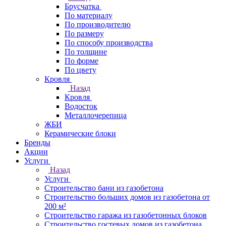
Брусчатка
По материалу
По производителю
По размеру
По способу производства
По толщине
По форме
По цвету
Кровля
Назад
Кровля
Водосток
Металлочерепица
ЖБИ
Керамические блоки
Бренды
Акции
Услуги
Назад
Услуги
Строительство бани из газобетона
Строительство больших домов из газобетона от
200 м²
Строительство гаража из газобетонных блоков
Строительство гостевых домов из газобетона