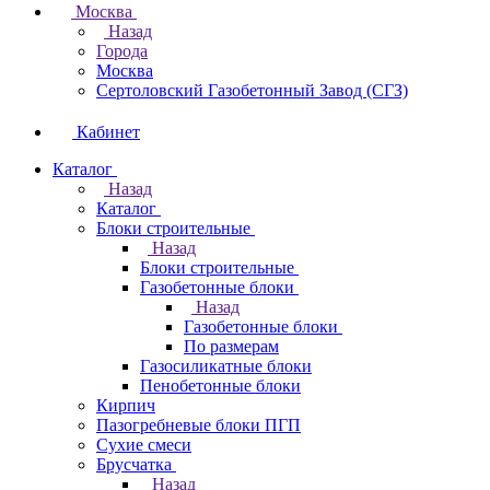
Москва
Назад
Города
Москва
Сертоловский Газобетонный Завод (СГЗ)
Кабинет
Каталог
Назад
Каталог
Блоки строительные
Назад
Блоки строительные
Газобетонные блоки
Назад
Газобетонные блоки
По размерам
Газосиликатные блоки
Пенобетонные блоки
Кирпич
Пазогребневые блоки ПГП
Сухие смеси
Брусчатка
Назад