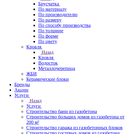
Брусчатка
По материалу
По производителю
По размеру
По способу производства
По толщине
По форме
По цвету
Кровля
Назад
Кровля
Водосток
Металлочерепица
ЖБИ
Керамические блоки
Бренды
Акции
Услуги
Назад
Услуги
Строительство бани из газобетона
Строительство больших домов из газобетона от
200 м²
Строительство гаража из газобетонных блоков
Строительство гостевых домов из газобетона