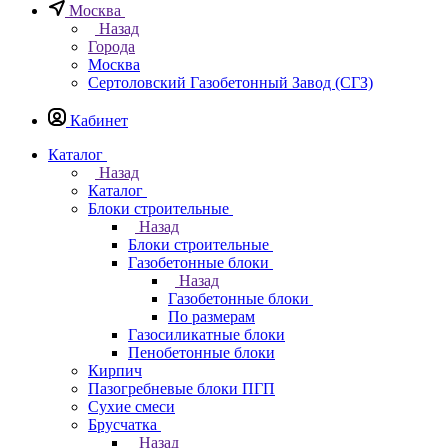
Москва
Назад
Города
Москва
Сертоловский Газобетонный Завод (СГЗ)
Кабинет
Каталог
Назад
Каталог
Блоки строительные
Назад
Блоки строительные
Газобетонные блоки
Назад
Газобетонные блоки
По размерам
Газосиликатные блоки
Пенобетонные блоки
Кирпич
Пазогребневые блоки ПГП
Сухие смеси
Брусчатка
Назад