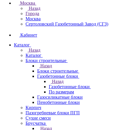
Москва
Назад
Города
Москва
Сертоловский Газобетонный Завод (СГЗ)
Кабинет
Каталог
Назад
Каталог
Блоки строительные
Назад
Блоки строительные
Газобетонные блоки
Назад
Газобетонные блоки
По размерам
Газосиликатные блоки
Пенобетонные блоки
Кирпич
Пазогребневые блоки ПГП
Сухие смеси
Брусчатка
Назад