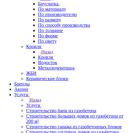
Брусчатка
По материалу
По производителю
По размеру
По способу производства
По толщине
По форме
По цвету
Кровля
Назад
Кровля
Водосток
Металлочерепица
ЖБИ
Керамические блоки
Бренды
Акции
Услуги
Назад
Услуги
Строительство бани из газобетона
Строительство больших домов из газобетона от
200 м²
Строительство гаража из газобетонных блоков
Строительство гостевых домов из газобетона