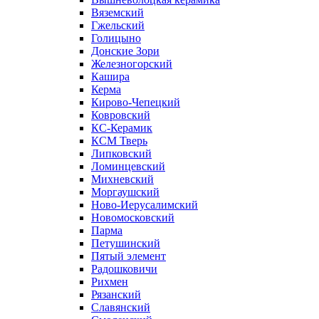
Вяземский
Гжельский
Голицыно
Донские Зори
Железногорский
Кашира
Керма
Кирово-Чепецкий
Ковровский
КС-Керамик
КСМ Тверь
Липковский
Ломинцевский
Михневский
Моргаушский
Ново-Иерусалимский
Новомосковский
Парма
Петушинский
Пятый элемент
Радошковичи
Рихмен
Рязанский
Славянский