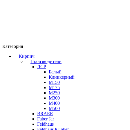
Категория
Кирпич
Производители
ЛСР
Белый
Клинкерный
М150
М175
М250
М300
М400
М500
BRAER
Faber Jar
Feldhaus
Feldhaus Klinker