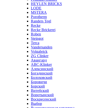
HEYLEN BRICKS
LODE
MSTERA
Porotherm
Randers Tegl
Recke
Recke Brickerei
Roben
Steingot
Terca
Vandersanden
Volgabrick
ZG Сlinker
Авангард
АВС-Klinker
Алексинский
Богадинский
Болоховский
Боровичи
Борский
Витебский
Воротынский
Воскресенский
Выбор
Вышневолоцкая керамика