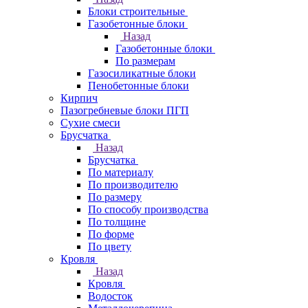
Блоки строительные
Газобетонные блоки
Назад
Газобетонные блоки
По размерам
Газосиликатные блоки
Пенобетонные блоки
Кирпич
Пазогребневые блоки ПГП
Сухие смеси
Брусчатка
Назад
Брусчатка
По материалу
По производителю
По размеру
По способу производства
По толщине
По форме
По цвету
Кровля
Назад
Кровля
Водосток