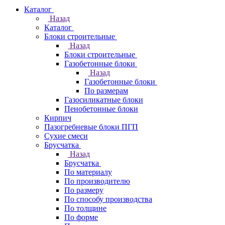
Каталог
Назад
Каталог
Блоки строительные
Назад
Блоки строительные
Газобетонные блоки
Назад
Газобетонные блоки
По размерам
Газосиликатные блоки
Пенобетонные блоки
Кирпич
Пазогребневые блоки ПГП
Сухие смеси
Брусчатка
Назад
Брусчатка
По материалу
По производителю
По размеру
По способу производства
По толщине
По форме