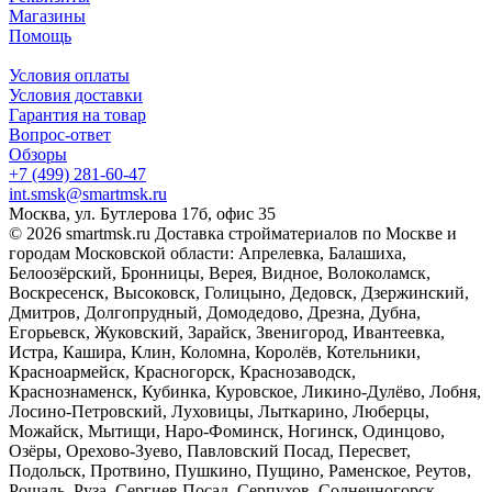
Магазины
Помощь
Условия оплаты
Условия доставки
Гарантия на товар
Вопрос-ответ
Обзоры
+7 (499) 281-60-47
int.smsk@smartmsk.ru
Москва, ул. Бутлерова 17б, офис 35
© 2026 smartmsk.ru Доставка стройматериалов по Москве и
городам Московской области: Апрелевка, Балашиха,
Белоозёрский, Бронницы, Верея, Видное, Волоколамск,
Воскресенск, Высоковск, Голицыно, Дедовск, Дзержинский,
Дмитров, Долгопрудный, Домодедово, Дрезна, Дубна,
Егорьевск, Жуковский, Зарайск, Звенигород, Ивантеевка,
Истра, Кашира, Клин, Коломна, Королёв, Котельники,
Красноармейск, Красногорск, Краснозаводск,
Краснознаменск, Кубинка, Куровское, Ликино-Дулёво, Лобня,
Лосино-Петровский, Луховицы, Лыткарино, Люберцы,
Можайск, Мытищи, Наро-Фоминск, Ногинск, Одинцово,
Озёры, Орехово-Зуево, Павловский Посад, Пересвет,
Подольск, Протвино, Пушкино, Пущино, Раменское, Реутов,
Рошаль, Руза, Сергиев Посад, Серпухов, Солнечногорск,