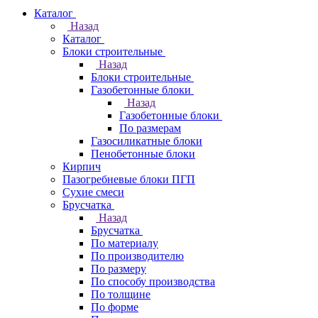
Каталог
Назад
Каталог
Блоки строительные
Назад
Блоки строительные
Газобетонные блоки
Назад
Газобетонные блоки
По размерам
Газосиликатные блоки
Пенобетонные блоки
Кирпич
Пазогребневые блоки ПГП
Сухие смеси
Брусчатка
Назад
Брусчатка
По материалу
По производителю
По размеру
По способу производства
По толщине
По форме