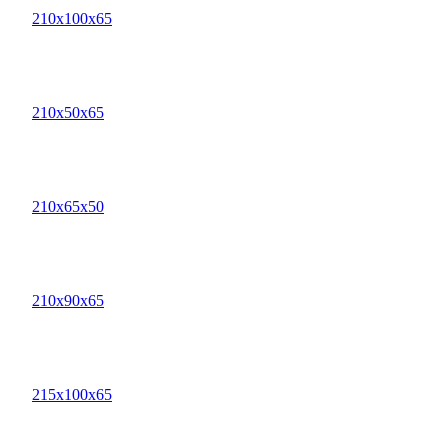
210х100х65
210х50х65
210х65х50
210х90х65
215х100х65