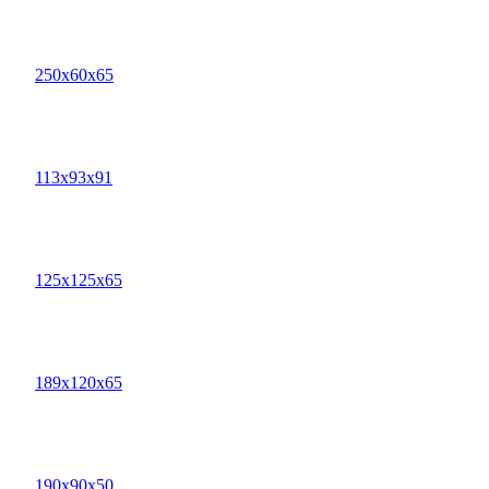
250х60х65
113х93х91
125х125х65
189х120х65
190х90х50