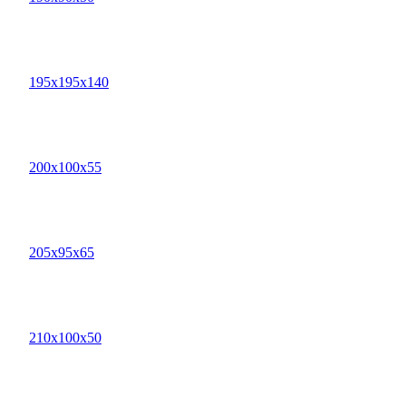
195х195х140
200х100х55
205х95х65
210х100х50